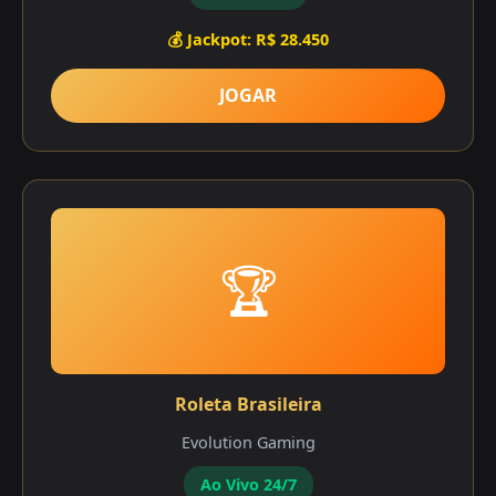
💰 Jackpot: R$ 28.450
JOGAR
🏆
Roleta Brasileira
Evolution Gaming
Ao Vivo 24/7