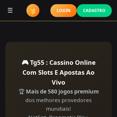
☰
LOGIN
CADASTRO
🎮 Tg55 : Cassino Online
Com Slots E Apostas Ao
Vivo
🏆
Mais de 580 jogos premium
dos melhores provedores
mundiais!