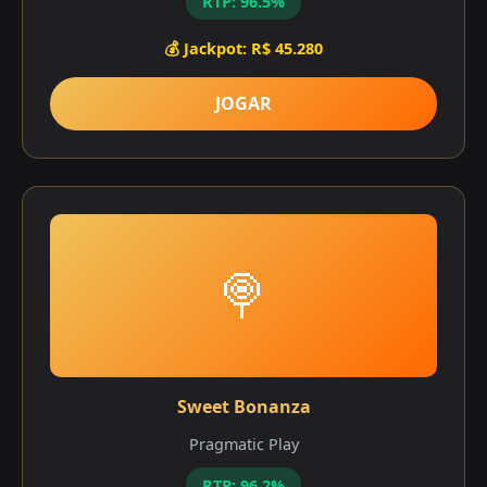
RTP: 96.5%
💰 Jackpot: R$ 45.280
JOGAR
🍭
Sweet Bonanza
Pragmatic Play
RTP: 96.2%