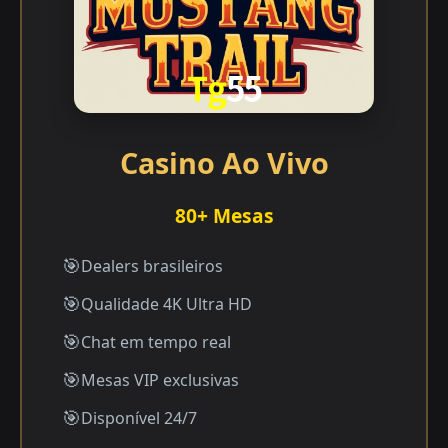
Casino Ao Vivo
80+ Mesas
Dealers brasileiros
Qualidade 4K Ultra HD
Chat em tempo real
Mesas VIP exclusivas
Disponível 24/7