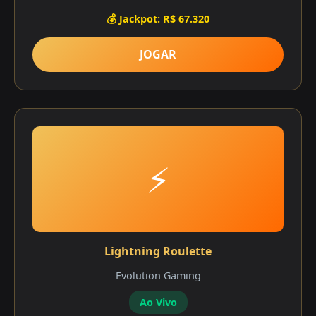
💰 Jackpot: R$ 67.320
JOGAR
⚡
Lightning Roulette
Evolution Gaming
Ao Vivo