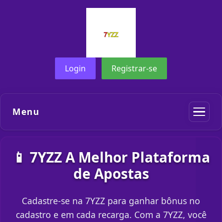
Login
Registrar-se
Menu
📱 7YZZ A Melhor Plataforma
de Apostas
Cadastre-se na 7YZZ para ganhar bônus no
cadastro e em cada recarga. Com a 7YZZ, você