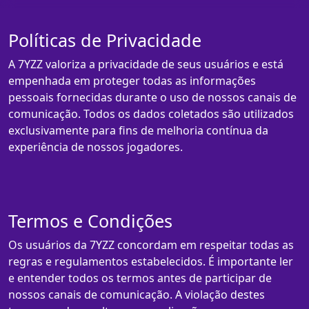
Políticas de Privacidade
A 7YZZ valoriza a privacidade de seus usuários e está
empenhada em proteger todas as informações
pessoais fornecidas durante o uso de nossos canais de
comunicação. Todos os dados coletados são utilizados
exclusivamente para fins de melhoria contínua da
experiência de nossos jogadores.
Termos e Condições
Os usuários da 7YZZ concordam em respeitar todas as
regras e regulamentos estabelecidos. É importante ler
e entender todos os termos antes de participar de
nossos canais de comunicação. A violação destes